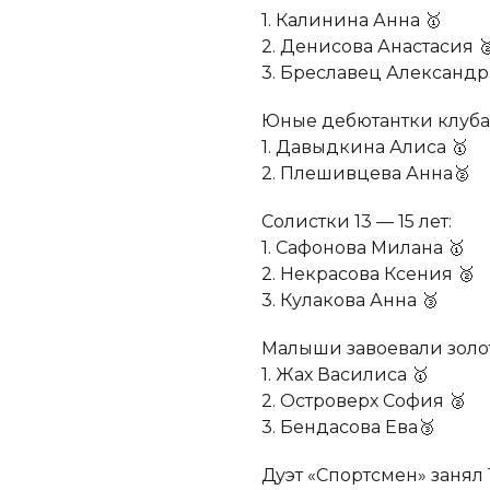
1. Калинина Анна 🥇
2. Денисова Анастасия 
3. Бреславец Александр
Юные дебютантки клуба
1. Давыдкина Алиса 🥇
2. Плешивцева Анна🥈
Солистки 13 — 15 лет:
1. Сафонова Милана 🥇
2. Некрасова Ксения 🥈
3. Кулакова Анна 🥉
Малыши завоевали золот
1. Жах Василиса 🥇
2. Островерх София 🥈
3. Бендасова Ева🥉
Дуэт «Спортсмен» занял 1