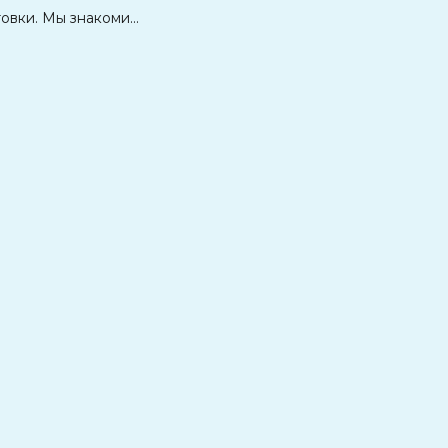
вки. Мы знакоми...
📍Удобные б