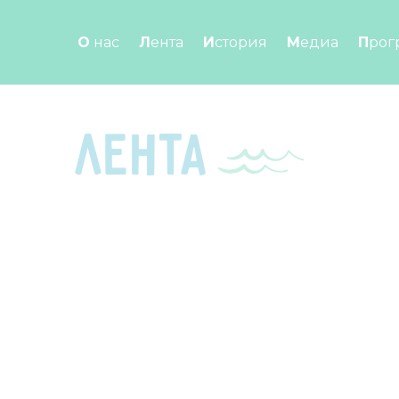
Перейти к контенту
О нас
Лента
История
Медиа
Про
Лента