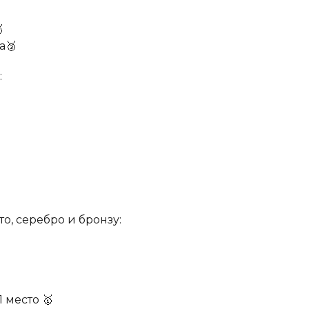

а🥉
:
о, серебро и бронзу:
 место 🥇