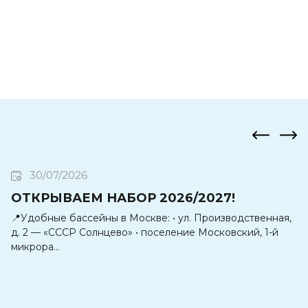
30/07/2026
ОТКРЫВАЕМ НАБОР 2026/2027!
Д
📍Удобные бассейны в Москве: • ул. Производственная,
См
д. 2 — «СССР Солнцево» • поселение Московский, 1-й
чт
микрора...
пр