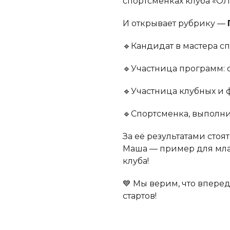
спортсменках клуба «О
И открывает рубрику —
🔹Кандидат в мастера с
🔹Участница программ: с
🔹Участница клубных и
🔹Спортсменка, выполни
За её результатами стоя
Маша — пример для мла
клуба!
💙 Мы верим, что впере
стартов!