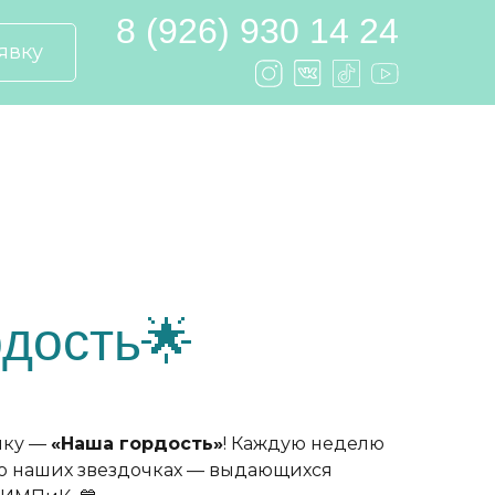
8 (926) 930 14 24
явку
дость🌟
ику —
«Наша гордость»
! Каждую неделю
 о наших звездочках — выдающихся