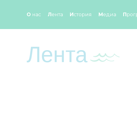
Перейти к контенту
О нас
Лента
История
Медиа
Про
Лента