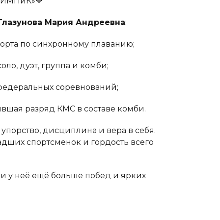
ЛИМПиК»💙
Глазунова Мария Андреевна
:
порта по синхронному плаванию;
оло, дуэт, группа и комби;
 федеральных соревнований;
вшая разряд КМС в составе комби.
т упорство, дисциплина и вера в себя.
дших спортсменок и гордость всего
ди у неё ещё больше побед и ярких